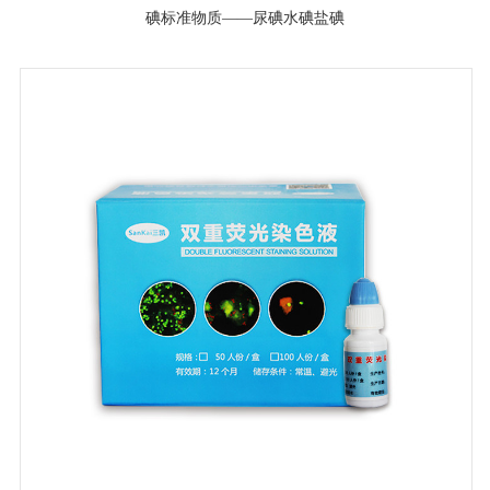
碘标准物质——尿碘水碘盐碘