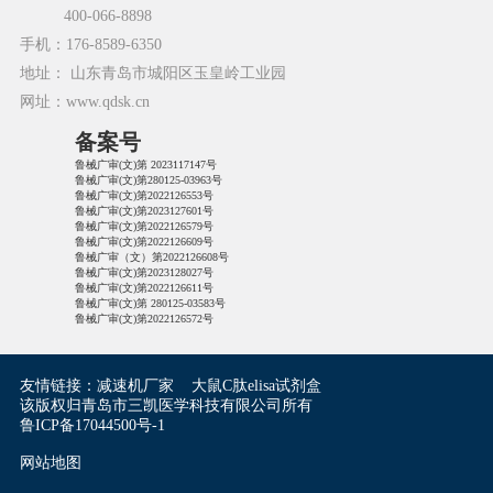
400-066-8898
手机：176-8589-6350
地址： 山东青岛市城阳区玉皇岭工业园
网址：www.qdsk.cn
备案号
鲁械广审(文)第 2023117147号
鲁械广审(文)第280125-03963号
鲁械广审(文)第2022126553号
鲁械广审(文)第2023127601号
鲁械广审(文)第2022126579号
鲁械广审(文)第2022126609号
鲁械广审（文）第2022126608号
鲁械广审(文)第2023128027号
鲁械广审(文)第2022126611号
鲁械广审(文)第 280125-03583号
鲁械广审(文)第2022126572号
友情链接：
减速机厂家
大鼠C肽elisa试剂盒
该版权归青岛市三凯医学科技有限公司所有
鲁ICP备17044500号-1
网站地图