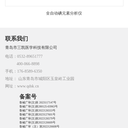
全自动碘元素分析仪
联系我们
青岛市三凯医学科技有限公司
电话：0532-89651777
400-066-8898
手机：176-8589-6350
地址： 山东青岛市城阳区玉皇岭工业园
网址：www.qdsk.cn
备案号
鲁械广审(文)第 2023117147号
鲁械广审(文)第280125-03963号
鲁械广审(文)第2022126553号
鲁械广审(文)第2023127601号
鲁械广审(文)第2022126579号
鲁械广审(文)第2022126609号
鲁械广审（文）第2022126608号