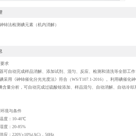
理
/砷铈法检测碘元素（机内消解）
息
能要求
、仪器可自动完成样品消解、添加试剂、混匀、反应、检测和清洗等全部工
、尿碘采用《砷铈催化分光光度法》符合（WS/T107.1-2016）。利用
碘含量分析，可自动完成过硫酸铵添加、样品混匀、自动消解、自动冷却
作环境与条件
温度：10-40℃
湿度：20-85%
供应：220V±10%(AC)，50Hz