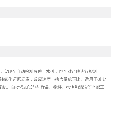
作，实现全自动检测尿碘、水碘，也可对盐碘进行检测
碘催化砷铈氧化还原反应，反应速度与碘含量成正比。适用于碘实
系统、自动添加试剂与样品、搅拌、检测和清洗等全部工