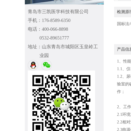
青岛市三凯医学科技有限公司
检测原
手机：176-8589-6350
国标法
电话：400-066-8898
0532-89651777
地址：山东青岛市城阳区玉皇岭工
产品信
业园
1、性
1.1
1.2
验室的
作；
2、工
2.1环境
2.2相对
2.3电源