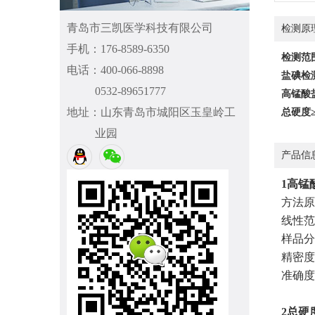
青岛市三凯医学科技有限公司
检测原
手机：176-8589-6350
检测范
电话：400-066-8898
盐碘检测：
0532-89651777
高锰酸盐
地址：山东青岛市城阳区玉皇岭工
总硬度≥:
业园
产品信
1高锰
方法原
线性范围
样品分析
精密度
准确度：
2总硬