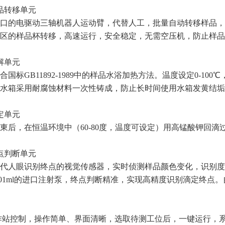
品转移单元
口的电驱动三轴机器人运动臂，代替人工，批量自动转移样品，
区的样品杯转移，高速运行，安全稳定，无需空压机，防止样品
解单元
合国标GB11892-1989中的样品水浴加热方法。温度设定0-1
水箱采用耐腐蚀材料一次性铸成，防止长时间使用水箱发黄结垢
定单元
東后，在恒温环境中（60-80度，温度可设定）用高锰酸钾回滴
点判断单元
代人眼识别终点的视觉传感器，实时侦测样品颜色变化，识别度高
.01ml的进口注射泵，终点判断精准，实现高精度识别滴定终点
作站控制，操作简单、界面清晰，选取待测工位后，一键运行，