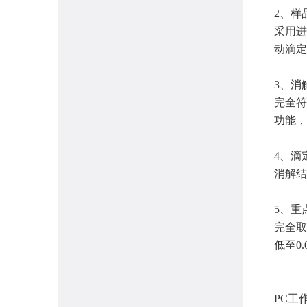
2、样
采用进
动滴定
3、消
完全符
功能，
4、滴
消解结
5、重
完全取
低至0
PC工