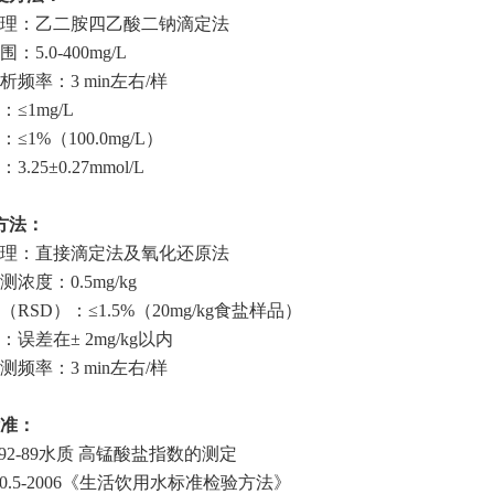
理：乙二胺四乙酸二钠滴定法
：5.0-400mg/L
析频率：3 min左右/样
≤1mg/L
≤1%（100.0mg/L）
.25±0.27mmol/L
方法：
理：直接滴定法及氧化还原法
浓度：0.5mg/kg
RSD）：≤1.5%（20mg/kg食盐样品）
误差在± 2mg/kg以内
测频率：3 min左右/样
准：
892-89水质 高锰酸盐指数的测定
50.5-2006《生活饮用水标准检验方法》