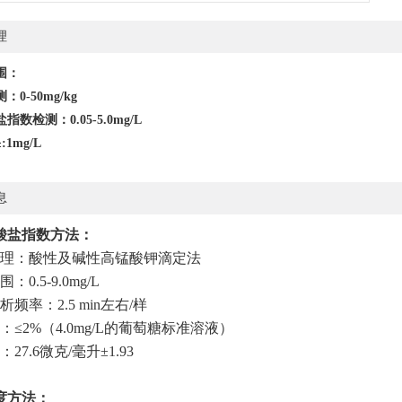
理
围：
0-50mg/kg
指数检测：0.05-5.0mg/L
1mg/L
息
酸盐指数方法：
理：酸性及碱性高锰酸钾滴定法
：0.5-9.0mg/L
频率：2.5 min左右/样
：≤2%（4.0mg/L的葡萄糖标准溶液）
27.6微克/毫升±1.93
度方法：