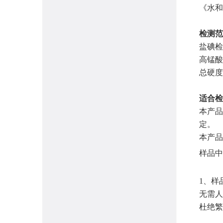
《水和
检测范
盐碘检测
高锰酸盐
总硬度≥
适合检
本产品
定。
本产品
样品中
1、样
无需人
杜绝繁