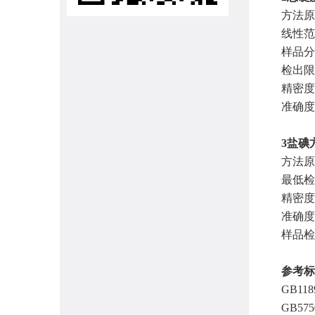
方法原
线性范围
样品分
检出限：
精密度：
准确度：3
3盐碘
方法原
最低检测
精密度（
准确度：
样品检
参考标
GB11
GB57